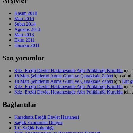
Arşivler
Kasım 2018
Mart 2016
Şubat 2014
Ağustos 2013
Mart 2013
Ekim 2011
Haziran 2011
Son yorumlar
Kdz. Ereğli Devlet Hastanesinde Ağrı Polikliniği Kuruldu
için
18 Mart Şehitlerini Anma Günü ve Çanakkale Zaferi
için
admi
18 Mart Şehitlerini Anma Günü ve Çanakkale Zaferi
için
Elif 
Kdz. Ereğli Devlet Hastanesinde Ağrı Polikliniği Kuruldu
için
Kdz. Ereğli Devlet Hastanesinde Ağrı Polikliniği Kuruldu
için
Bağlantılar
Karadeniz Ereğli Devlet Hastanesi
Sağlık Ekonomisi Dergisi
T.C Sağlık Bakanlığı