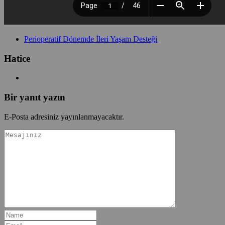
Perioperatif Dönemde İleri Yaşam Desteği
Hatice
Bir yanıt yazın
E-Posta adresiniz yayınlanmayacaktır.