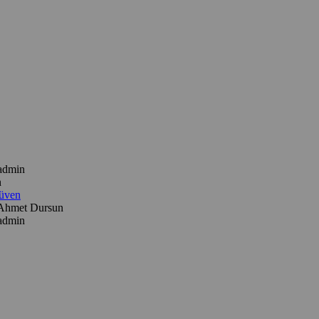
admin
n
güven
Ahmet Dursun
admin