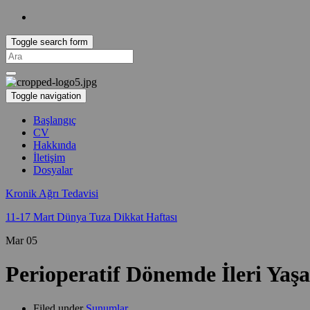
Toggle search form
Search
for:
Toggle navigation
Başlangıç
CV
Hakkında
İletişim
Dosyalar
Kronik Ağrı Tedavisi
11-17 Mart Dünya Tuza Dikkat Haftası
Mar
05
Perioperatif Dönemde İleri Yaş
Filed under
Sunumlar