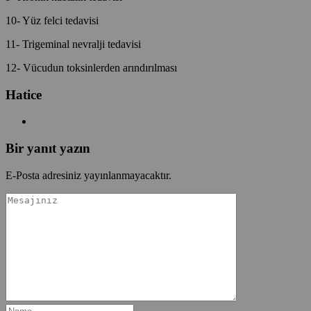
10- Yüz felci tedavisi
11- Trigeminal nevralji tedavisi
12- Vücudun toksinlerden arındırılması
Hatice
Bir yanıt yazın
E-Posta adresiniz yayınlanmayacaktır.