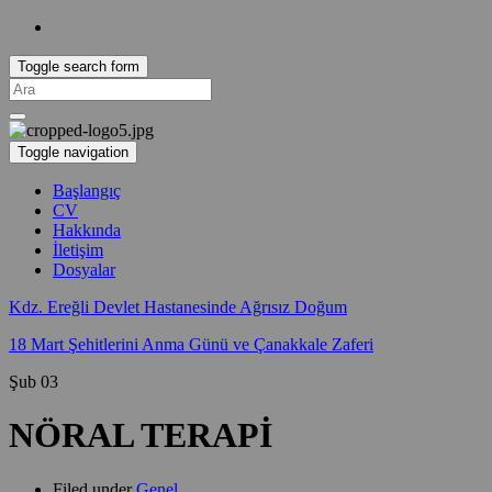
Toggle search form
Search
for:
Toggle navigation
Başlangıç
CV
Hakkında
İletişim
Dosyalar
Kdz. Ereğli Devlet Hastanesinde Ağrısız Doğum
18 Mart Şehitlerini Anma Günü ve Çanakkale Zaferi
Şub
03
NÖRAL TERAPİ
Filed under
Genel