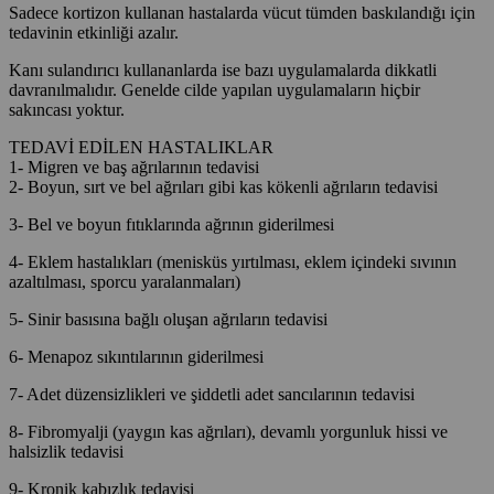
Sadece kortizon kullanan hastalarda vücut tümden baskılandığı için
tedavinin etkinliği azalır.
Kanı sulandırıcı kullananlarda ise bazı uygulamalarda dikkatli
davranılmalıdır. Genelde cilde yapılan uygulamaların hiçbir
sakıncası yoktur.
TEDAVİ EDİLEN HASTALIKLAR
1- Migren ve baş ağrılarının tedavisi
2- Boyun, sırt ve bel ağrıları gibi kas kökenli ağrıların tedavisi
3- Bel ve boyun fıtıklarında ağrının giderilmesi
4- Eklem hastalıkları (menisküs yırtılması, eklem içindeki sıvının
azaltılması, sporcu yaralanmaları)
5- Sinir basısına bağlı oluşan ağrıların tedavisi
6- Menapoz sıkıntılarının giderilmesi
7- Adet düzensizlikleri ve şiddetli adet sancılarının tedavisi
8- Fibromyalji (yaygın kas ağrıları), devamlı yorgunluk hissi ve
halsizlik tedavisi
9- Kronik kabızlık tedavisi