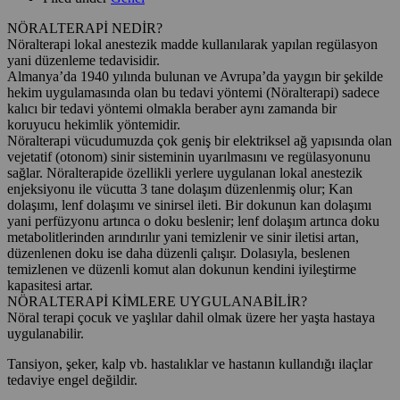
NÖRALTERAPİ NEDİR?
Nöralterapi lokal anestezik madde kullanılarak yapılan regülasyon
yani düzenleme tedavisidir.
Almanya’da 1940 yılında bulunan ve Avrupa’da yaygın bir şekilde
hekim uygulamasında olan bu tedavi yöntemi (Nöralterapi) sadece
kalıcı bir tedavi yöntemi olmakla beraber aynı zamanda bir
koruyucu hekimlik yöntemidir.
Nöralterapi vücudumuzda çok geniş bir elektriksel ağ yapısında olan
vejetatif (otonom) sinir sisteminin uyarılmasını ve regülasyonunu
sağlar. Nöralterapide özellikli yerlere uygulanan lokal anestezik
enjeksiyonu ile vücutta 3 tane dolaşım düzenlenmiş olur; Kan
dolaşımı, lenf dolaşımı ve sinirsel ileti. Bir dokunun kan dolaşımı
yani perfüzyonu artınca o doku beslenir; lenf dolaşım artınca doku
metabolitlerinden arındırılır yani temizlenir ve sinir iletisi artan,
düzenlenen doku ise daha düzenli çalışır. Dolasıyla, beslenen
temizlenen ve düzenli komut alan dokunun kendini iyileştirme
kapasitesi artar.
NÖRALTERAPİ KİMLERE UYGULANABİLİR?
Nöral terapi çocuk ve yaşlılar dahil olmak üzere her yaşta hastaya
uygulanabilir.
Tansiyon, şeker, kalp vb. hastalıklar ve hastanın kullandığı ilaçlar
tedaviye engel değildir.