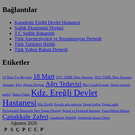
Bağlantılar
Karadeniz Ereğli Devlet Hastanesi
Sağlık Ekonomisi Dergisi
T.C Sağlık Bakanlığı
Türk Anesteziyoloji ve Reanimasyon Derneği
Türk Tabipleri Birliği
Türk Yoğun Bakım Derneği
Etiketler
18 Mart
14 Mart Tıp Bayramı
2011 TARK Olgu Sunumu
2012 TARK Olgu Sunumu
Ağrı Tedavisi
Anestezi
Ağrı
Ağrısız Doğum
Bin iyi kalpli insan
Genel anestezi
Kdz. Ereğli Devlet
nedir?
Hatice Fidan
Hastanesi
Kdz Ereğli
Kronik ağrı tedavisi
Organ bağışı
Organ nakli
Perioperatif Dönemde İleri Yaşam Desteği
Spinal ve Epidural Anestezi
Tuza Dikkat Haftası
Çanakkale Zaferi
Çanakkale Şehitliği
Şehitlerini Anma Günü
Ağustos 2026
P
S
Ç
P
C
C
P